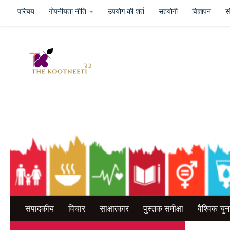
परिचय
गोपनीयता नीति
उपयोग की शर्त
सहयोगी
विज्ञापन
सं
Skip to content
भारत के अंतर्राष्ट्रीय संबंध
संपादकीय
विचार
साक्षात्कार
पुस्तक समीक्षा
वैश्विक चुन