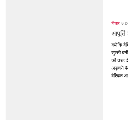
विचार
9 
आपूर्ति 
क्योंकि वै
सुस्ती बनी
की तरह दे
अड़चनें पै
वैश्विक आ